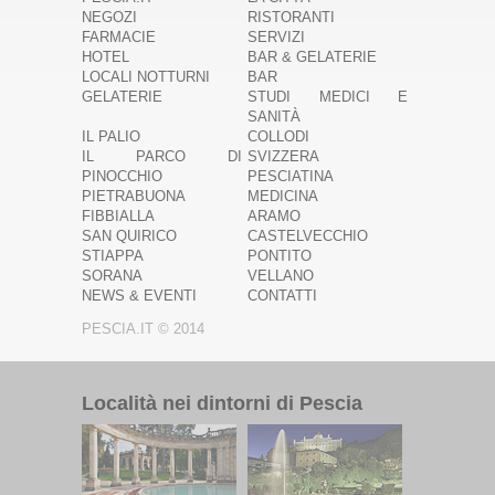
NEGOZI
RISTORANTI
FARMACIE
SERVIZI
HOTEL
BAR & GELATERIE
LOCALI NOTTURNI
BAR
GELATERIE
STUDI MEDICI E
SANITÀ
IL PALIO
COLLODI
IL PARCO DI
SVIZZERA
PINOCCHIO
PESCIATINA
PIETRABUONA
MEDICINA
FIBBIALLA
ARAMO
SAN QUIRICO
CASTELVECCHIO
STIAPPA
PONTITO
SORANA
VELLANO
NEWS & EVENTI
CONTATTI
PESCIA.IT © 2014
Località nei dintorni di Pescia