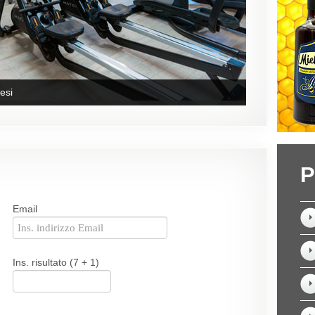
esi
P
Email
Ins. risultato (7 + 1)