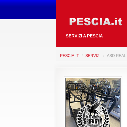
SERVIZI A PESCIA
PESCIA.IT
/
SERVIZI
/
ASD REAL