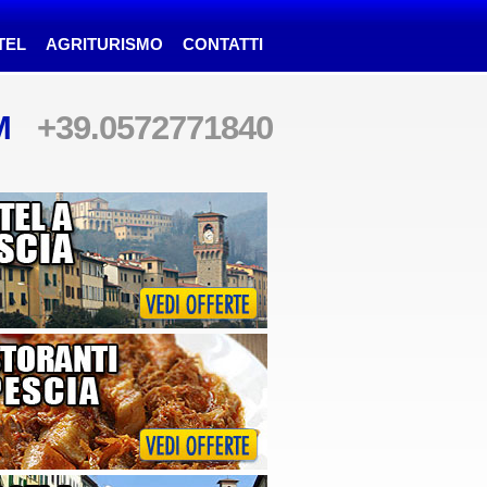
TEL
AGRITURISMO
CONTATTI
YM
+39.0572771840