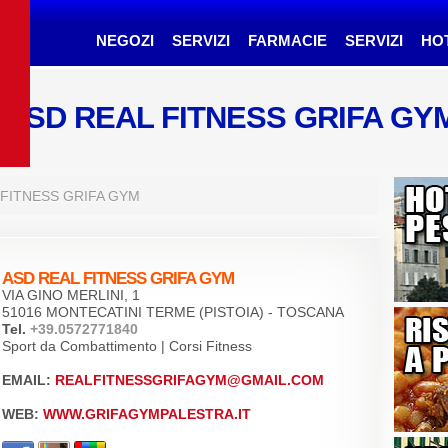
NEGOZI
SERVIZI
FARMACIE
SERVIZI
HO
ASD REAL FITNESS GRIFA G
 FITNESS GRIFA GYM
ASD REAL FITNESS GRIFA GYM
VIA GINO MERLINI, 1
51016 MONTECATINI TERME (PISTOIA) - TOSCANA
Tel.
+39.0572771840
Sport da Combattimento | Corsi Fitness
EMAIL:
REALFITNESSGRIFAGYM@GMAIL.COM
WEB:
WWW.GRIFAGYMPALESTRA.IT